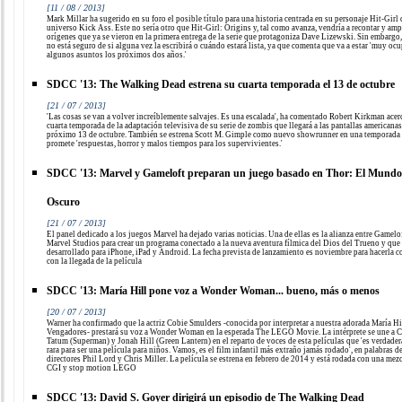
[11 / 08 / 2013]
Mark Millar ha sugerido en su foro el posible título para una historia centrada en su personaje Hit-Girl 
universo Kick Ass. Este no sería otro que Hit-Girl: Origins y, tal como avanza, vendría a recontar y amp
orígenes que ya se vieron en la primera entrega de la serie que protagoniza Dave Lizewski. Sin embargo,
no está seguro de si alguna vez la escribirá o cuándo estará lista, ya que comenta que va a estar 'muy oc
algunos asuntos los próximos dos años.'
SDCC '13: The Walking Dead estrena su cuarta temporada el 13 de octubre
[21 / 07 / 2013]
'Las cosas se van a volver increíblemente salvajes. Es una escalada', ha comentado Robert Kirkman acerc
cuarta temporada de la adaptación televisiva de su serie de zombis que llegará a las pantallas americanas
próximo 13 de octubre. También se estrena Scott M. Gimple como nuevo showrunner en una temporada
promete 'respuestas, horror y malos tiempos para los supervivientes.'
SDCC '13: Marvel y Gameloft preparan un juego basado en Thor: El Mundo
Oscuro
[21 / 07 / 2013]
El panel dedicado a los juegos Marvel ha dejado varias noticias. Una de ellas es la alianza entre Gamelo
Marvel Studios para crear un programa conectado a la nueva aventura fílmica del Dios del Trueno y que 
desarrollado para iPhone, iPad y Android. La fecha prevista de lanzamiento es noviembre para hacerla c
con la llegada de la película
SDCC '13: María Hill pone voz a Wonder Woman... bueno, más o menos
[20 / 07 / 2013]
Warner ha confirmado que la actriz Cobie Smulders -conocida por interpretar a nuestra adorada María Hi
Vengadores- prestará su voz a Wonder Woman en la esperada The LEGO Movie. La intérprete se une a 
Tatum (Superman) y Jonah Hill (Green Lantern) en el reparto de voces de esta películas que 'es verdade
rara para ser una película para niños. Vamos, es el film infantil más extraño jamás rodado', en palabras d
directores Phil Lord y Chris Miller. La película se estrena en febrero de 2014 y está rodada con una mez
CGI y stop motion LEGO
SDCC '13: David S. Goyer dirigirá un episodio de The Walking Dead