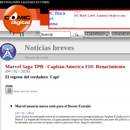
REVISTA ESPECIALIZADA EN CÓMIC
critica
DC Black Label. Zatanna: Abajo la sala
Noticias breves
Sección de comic
Marvel Saga TPB - Capitán America #10: Renacimiento
[04 / 02 / 2026]
El regreso del verdadero 'Capi'
Otras noticias breves
Marvel anuncia nueva serie para el Doctor Extraño
[10 / 01 / 2015]
Axel Alonso ha informado acerca de la inminente nueva serie protagonizada por Stephen Extraño en el
Marvel. La llegada del hechicero a la gran pantalla asegura un buen recibimiento por parte del público 
ha afirmado que ya tiene al equipo creativo para este título. Seguid conectados...