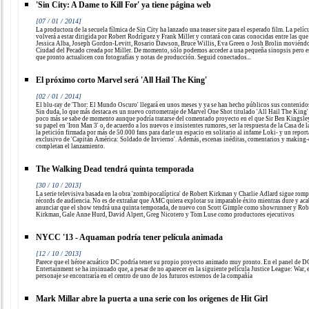
'Sin City: A Dame to Kill For' ya tiene página web
[07 / 01 / 2014]
La productora de la secuela fílmica de Sin City ha lanzado una teaser site para el esperado film. La pelíc
volverá a estar dirigida por Robert Rodríguez y Frank Miller y contará con caras conocidas entre las que
Jessica Alba, Joseph Gordon-Levitt, Rosario Dawson, Bruce Willis, Eva Green o Josh Brolin moviéndo
Ciudad del Pecado creada por Miller. De momento, sólo podemos acceder a una pequeña sinopsis pero 
que pronto actualicen con fotografías y notas de producción. Seguid conectados...
El próximo corto Marvel será 'All Hail The King'
[02 / 01 / 2014]
El blu-ray de 'Thor: El Mundo Oscuro' llegará en unos meses y ya se han hecho públicos sus contenidos
Sin duda, lo que más destaca es un nuevo cortometraje de Marvel One Shot titulado 'All Hail The King'
poco más se sabe de momento aunque podría tratarse del comentado proyecto en el que Sir Ben Kingsley
su papel en 'Iron Man 3' o, de acuerdo a los nuevos e insistentes rumores, ser la respuesta de la Casa de l
la petición firmada por más de 50.000 fans para darle un espacio en solitario al infame Loki- y un report
exclusivo de 'Capitán América: Soldado de Invierno'. Además, escenas inéditas, comentarios y making-
completan el lanzamiento.
The Walking Dead tendrá quinta temporada
[30 / 10 / 2013]
La serie televisiva basada en la obra 'zombipocalíptica' de Robert Kirkman y Charlie Adlard sigue rom
récords de audiencia. No es de extrañar que AMC quiera explotar su imparable éxito mientras dure y aca
anunciar que el show tendrá una quinta temporada, de nuevo con Scott Gimple como showrunner y Rob
Kirkman, Gale Anne Hurd, David Alpert, Greg Nicotero y Tom Luse como productores ejecutivos
NYCC '13 - Aquaman podría tener película animada
[12 / 10 / 2013]
Parece que el héroe acuático DC podría tener su propio proyecto animado muy pronto. En el panel de D
Entertainment se ha insinuado que, a pesar de no aparecer en la siguiente película Justice League: War, 
personaje se encontraría en el centro de uno de los futuros estrenos de la compañía
Mark Millar abre la puerta a una serie con los orígenes de Hit Girl