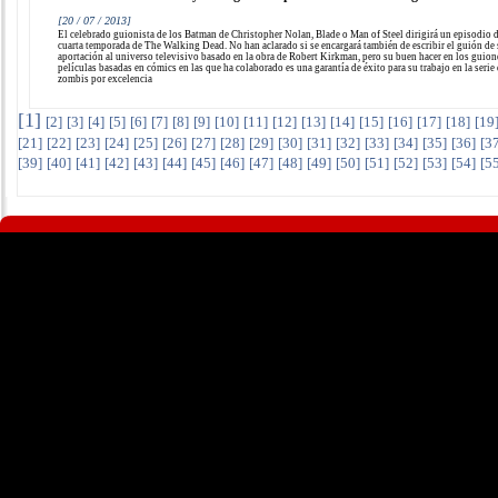
[20 / 07 / 2013]
El celebrado guionista de los Batman de Christopher Nolan, Blade o Man of Steel dirigirá un episodio d
cuarta temporada de The Walking Dead. No han aclarado si se encargará también de escribir el guión de
aportación al universo televisivo basado en la obra de Robert Kirkman, pero su buen hacer en los guion
películas basadas en cómics en las que ha colaborado es una garantía de éxito para su trabajo en la serie
zombis por excelencia
[
1
]
[
2
]
[
3
]
[
4
]
[
5
]
[
6
]
[
7
]
[
8
]
[
9
]
[
10
]
[
11
]
[
12
]
[
13
]
[
14
]
[
15
]
[
16
]
[
17
]
[
18
]
[
19
[
21
]
[
22
]
[
23
]
[
24
]
[
25
]
[
26
]
[
27
]
[
28
]
[
29
]
[
30
]
[
31
]
[
32
]
[
33
]
[
34
]
[
35
]
[
36
]
[
3
[
39
]
[
40
]
[
41
]
[
42
]
[
43
]
[
44
]
[
45
]
[
46
]
[
47
]
[
48
]
[
49
]
[
50
]
[
51
]
[
52
]
[
53
]
[
54
]
[
5