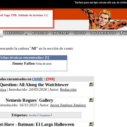
"Incluso para un tipo con un solo ojo, tu visió
a
el Saga TPB. Soldado de invierno 1-2
buscando la cadena "
All"
en la sección de comic
ichas técnicas encontradas
: [1]
Jimmy Fallon
Ficha de actor
comic
ados encontrados en
: [
308
]
Question: All Along the Watchtower
itica
| Introducido:
24/05/2026
| Autor:
Redacción
Nemesis Rogues´ Gallery
Introducido:
16/11/2025
| Autor:
Javier Jiménez Jiménez
Etiquetas:
/
/
Acción
Suspense
t-Have - Batman: El Largo Halloween