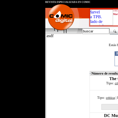
REVISTA ESPECIALIZADA EN CÓMIC
critic
Marv
asdf
Estás 
·
F
·
Número de result
The 
Tipo:
cr
Tipo:
critica
| 
DC Mus