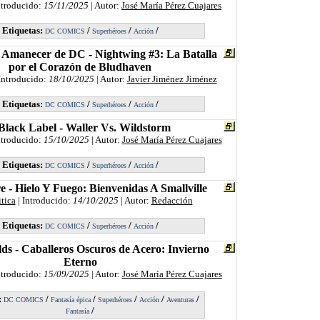
ntroducido:
15/11/2025
| Autor:
José María Pérez Cuajares
Etiquetas:
/
/
/
DC COMICS
Superhéroes
Acción
 Amanecer de DC - Nightwing #3: La Batalla
por el Corazón de Bludhaven
Introducido:
18/10/2025
| Autor:
Javier Jiménez Jiménez
Etiquetas:
/
/
/
DC COMICS
Superhéroes
Acción
lack Label - Waller Vs. Wildstorm
ntroducido:
15/10/2025
| Autor:
José María Pérez Cuajares
Etiquetas:
/
/
/
DC COMICS
Superhéroes
Acción
 - Hielo Y Fuego: Bienvenidas A Smallville
itica
| Introducido:
14/10/2025
| Autor:
Redacción
Etiquetas:
/
/
/
DC COMICS
Superhéroes
Acción
ds - Caballeros Oscuros de Acero: Invierno
Eterno
ntroducido:
15/09/2025
| Autor:
José María Pérez Cuajares
:
/
/
/
/
/
DC COMICS
Fantasía épica
Superhéroes
Acción
Aventuras
/
Fantasía