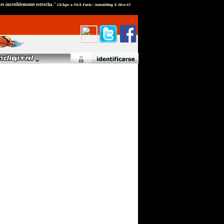
n es increíblemente estrecha."
Cíclope a Nick Furia / Astonishing X-Men #3