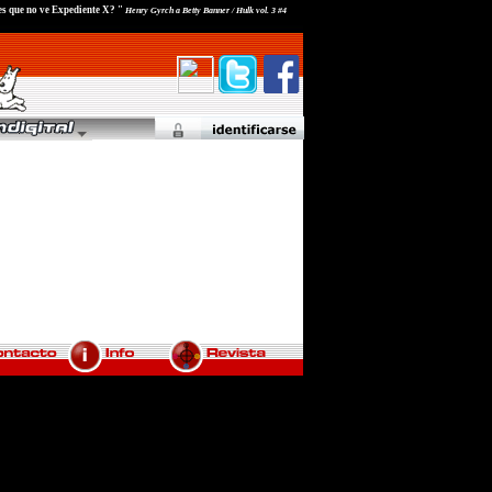
es que no ve Expediente X? "
Henry Gyrch a Betty Banner / Hulk vol. 3 #4