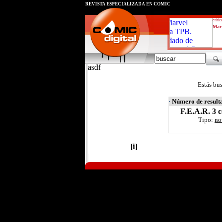
REVISTA ESPECIALIZADA EN CÓMIC
critic
Marv
asdf
Estás bu
·
Número de result
F.E.A.R. 3 
Tipo:
no
[i]