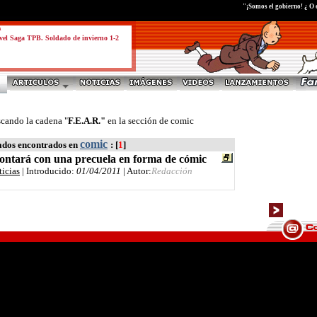
"¡Somos el gobierno! ¿ O 
a
el Saga TPB. Soldado de invierno 1-2
scando la cadena "
F.E.A.R."
en la sección de comic
comic
ados encontrados en
: [
1
]
contará con una precuela en forma de cómic
ticias
| Introducido:
01/04/2011
| Autor:
Redacción