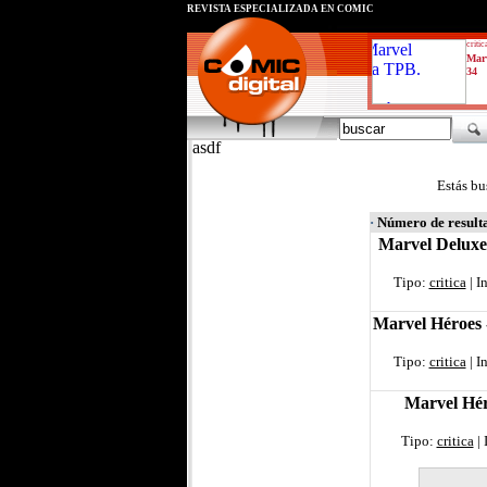
REVISTA ESPECIALIZADA EN CÓMIC
critic
Mar
34
asdf
Estás bu
·
Número de result
Marvel Deluxe
Tipo:
critica
| I
Marvel Héroes 
Tipo:
critica
| I
Marvel Hér
Tipo:
critica
| 