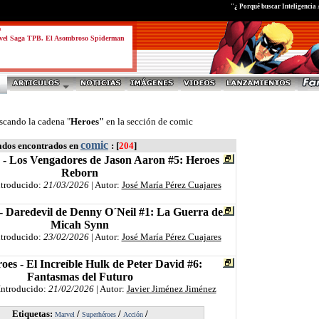
"¿ Porqué buscar Inteligencia 
a
vel Saga TPB. El Asombroso Spiderman
scando la cadena "
Heroes"
en la sección de comic
comic
ados encontrados en
: [
204
]
 - Los Vengadores de Jason Aaron #5: Heroes
Reborn
ntroducido:
21/03/2026
| Autor:
José María Pérez Cuajares
- Daredevil de Denny O´Neil #1: La Guerra de
Micah Synn
ntroducido:
23/02/2026
| Autor:
José María Pérez Cuajares
oes - El Increíble Hulk de Peter David #6:
Fantasmas del Futuro
Introducido:
21/02/2026
| Autor:
Javier Jiménez Jiménez
Etiquetas:
/
/
/
Marvel
Superhéroes
Acción