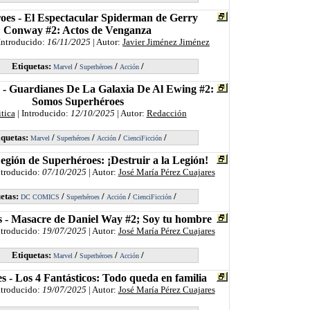
oes - El Espectacular Spiderman de Gerry
Conway #2: Actos de Venganza
Introducido:
16/11/2025
| Autor:
Javier Jiménez Jiménez
Etiquetas:
/
/
/
Marvel
Superhéroes
Acción
 - Guardianes De La Galaxia De Al Ewing #2:
Somos Superhéroes
itica
| Introducido:
12/10/2025
| Autor:
Redacción
iquetas:
/
/
/
/
Marvel
Superhéroes
Acción
CienciFicción
egión de Superhéroes: ¡Destruir a la Legión!
ntroducido:
07/10/2025
| Autor:
José María Pérez Cuajares
etas:
/
/
/
/
DC COMICS
Superhéroes
Acción
CienciFicción
 - Masacre de Daniel Way #2; Soy tu hombre
ntroducido:
19/07/2025
| Autor:
José María Pérez Cuajares
Etiquetas:
/
/
/
Marvel
Superhéroes
Acción
 - Los 4 Fantásticos: Todo queda en familia
ntroducido:
19/07/2025
| Autor:
José María Pérez Cuajares