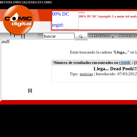
REVISTA ESPECIALIZADA EN CÓMIC
critica
100% DC HC Supergirl: La mujer del mañ
asdf
Estás buscando la cadena "
Llega..."
en l
comic
·
Número de resultados encontrados en
: [
Llega... Dead Pooh!!!
Tipo:
noticias
| Introducido:
07/03/2012
[i]