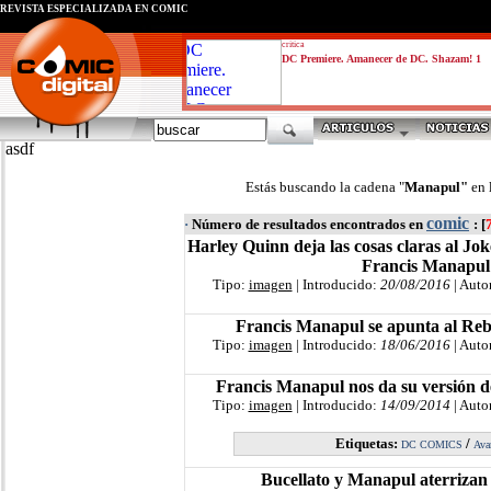
REVISTA ESPECIALIZADA EN CÓMIC
critica
DC Premiere. Amanecer de DC. Shazam! 1
asdf
Estás buscando la cadena "
Manapul"
en 
comic
·
Número de resultados encontrados en
: [
Harley Quinn deja las cosas claras al Jok
Francis Manapul
Tipo:
imagen
| Introducido:
20/08/2016
| Auto
Francis Manapul se apunta al Rebi
Tipo:
imagen
| Introducido:
18/06/2016
| Auto
Francis Manapul nos da su versión del
Tipo:
imagen
| Introducido:
14/09/2014
| Auto
Etiquetas:
/
DC COMICS
Ava
Bucellato y Manapul aterriza