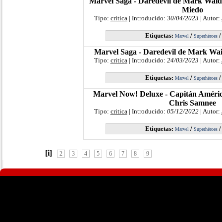
Marvel Saga - Daredevil de Mark Waid
Miedo
Tipo:
critica
| Introducido:
30/04/2023
| Autor:
Etiquetas:
/
Marvel
Superhéroes
Marvel Saga - Daredevil de Mark Wai
Tipo:
critica
| Introducido:
24/03/2023
| Autor:
Etiquetas:
/
Marvel
Superhéroes
Marvel Now! Deluxe - Capitán Améri
Chris Samnee
Tipo:
critica
| Introducido:
05/12/2022
| Autor:
Etiquetas:
/
Marvel
Superhéroes
[i]
2
3
4
5
6
7
8
9