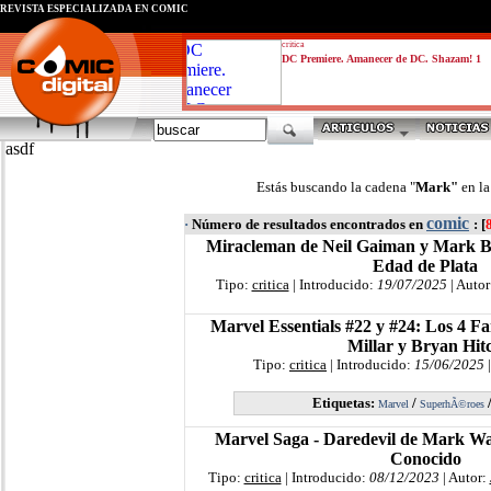
REVISTA ESPECIALIZADA EN CÓMIC
critica
DC Premiere. Amanecer de DC. Shazam! 1
asdf
Estás buscando la cadena "
Mark"
en l
comic
·
Número de resultados encontrados en
: [
Miracleman de Neil Gaiman y Mark 
Edad de Plata
Tipo:
critica
| Introducido:
19/07/2025
| Autor
Marvel Essentials #22 y #24: Los 4 F
Millar y Bryan Hit
Tipo:
critica
| Introducido:
15/06/2025
|
Etiquetas:
/
Marvel
SuperhÃ©roes
Marvel Saga - Daredevil de Mark Wa
Conocido
Tipo:
critica
| Introducido:
08/12/2023
| Autor: