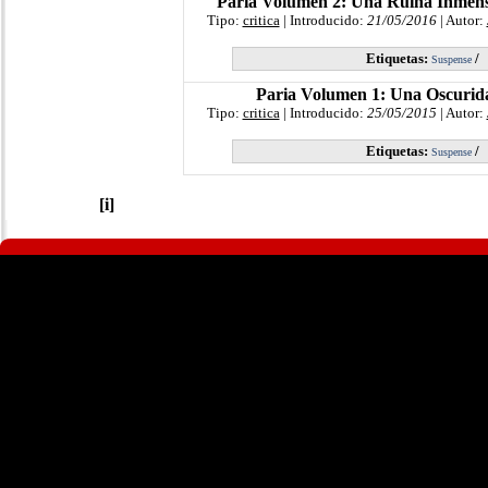
Paria Volumen 2: Una Ruina Inmens
Tipo:
critica
| Introducido:
21/05/2016
| Autor:
Etiquetas:
/
Suspense
Paria Volumen 1: Una Oscurid
Tipo:
critica
| Introducido:
25/05/2015
| Autor:
Etiquetas:
/
Suspense
[i]