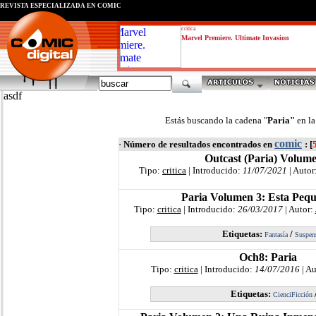
REVISTA ESPECIALIZADA EN CÓMIC
critica
Marvel Premiere. Ultimate Invasion
asdf
Estás buscando la cadena "
Paria"
en l
comic
·
Número de resultados encontrados en
: [
Outcast (Paria) Volum
Tipo:
critica
| Introducido:
11/07/2021
| Autor
Paria Volumen 3: Esta Peq
Tipo:
critica
| Introducido:
26/03/2017
| Autor:
Etiquetas:
/
Fantasía
Suspen
Och8: Paria
Tipo:
critica
| Introducido:
14/07/2016
| Au
Etiquetas:
CienciFicción