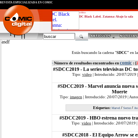
REVISTA ESPECIALIZADA EN CÓMIC
critica
DC Black Label. Zatanna: Abajo la sala
asdf
Estás buscando la cadena "
SDCC"
en l
comic
·
Número de resultados encontrados en
: [
#SDCC2019 - La series televisivas DC t
Tipo:
video
| Introducido:
20/07/2019
|
#SDCC2019 - Marvel anuncia nueva se
Muerte
Tipo:
imagen
| Introducido:
20/07/2019
| Auto
Etiquetas:
/
/
Marvel
Sector
Av
#SDCC2019 - HBO estrena nuevo tra
Tipo:
video
| Introducido:
20/07/2019
|
#SDCC2018 - El Equipo Arrow se en