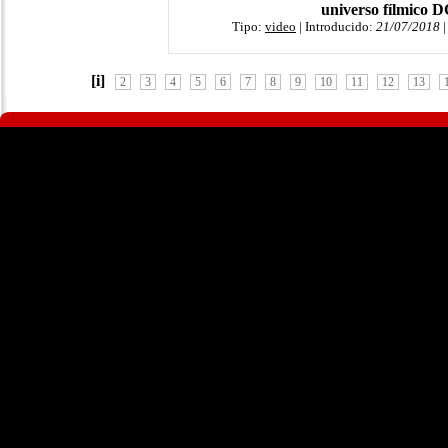
universo fílmico 
Tipo:
video
| Introducido:
21/07/2018
|
[i]
2
3
4
5
6
7
8
9
10
11
12
13