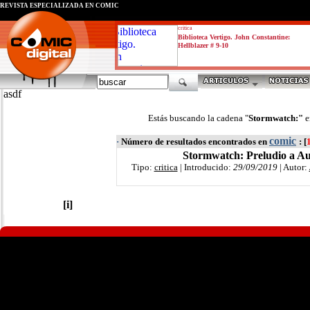
REVISTA ESPECIALIZADA EN CÓMIC
critica
Biblioteca Vertigo. John Constantine:
Hellblazer # 9-10
asdf
Estás buscando la cadena "
Stormwatch:"
e
comic
·
Número de resultados encontrados en
: [
Stormwatch: Preludio a Au
Tipo:
critica
| Introducido:
29/09/2019
| Autor:
[i]