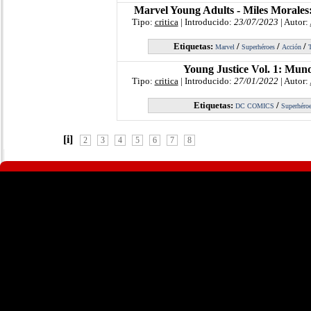
Marvel Young Adults - Miles Morales
Tipo:
critica
| Introducido:
23/07/2023
| Autor:
Etiquetas:
/
/
/
Marvel
Superhéroes
Acción
T
Young Justice Vol. 1: Mu
Tipo:
critica
| Introducido:
27/01/2022
| Autor:
Etiquetas:
/
DC COMICS
Superhéro
[i]
2
3
4
5
6
7
8