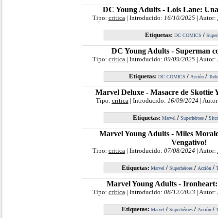
DC Young Adults - Lois Lane: Una
Tipo:
critica
| Introducido:
16/10/2025
| Autor:
Etiquetas:
/
DC COMICS
Super
DC Young Adults - Superman co
Tipo:
critica
| Introducido:
09/09/2025
| Autor:
Etiquetas:
/
/
DC COMICS
Acción
Todo
Marvel Deluxe - Masacre de Skottie 
Tipo:
critica
| Introducido:
16/09/2024
| Autor
Etiquetas:
/
/
Marvel
Superhéroes
Sit
Marvel Young Adults - Miles Moral
Vengativo!
Tipo:
critica
| Introducido:
07/08/2024
| Autor:
Etiquetas:
/
/
/
Marvel
Superhéroes
Acción
T
Marvel Young Adults - Ironheart:
Tipo:
critica
| Introducido:
08/12/2023
| Autor:
Etiquetas:
/
/
/
Marvel
Superhéroes
Acción
T