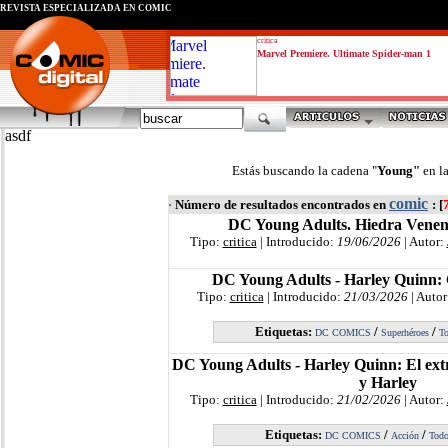
REVISTA ESPECIALIZADA EN CÓMIC
critica
Marvel Premiere. Ultimate Spider-man 1
asdf
Estás buscando la cadena "
Young"
en l
comic
·
Número de resultados encontrados en
: [
DC Young Adults. Hiedra Venen
Tipo:
critica
| Introducido:
19/06/2026
| Autor:
DC Young Adults - Harley Quinn: C
Tipo:
critica
| Introducido:
21/03/2026
| Autor
Etiquetas:
/
/
DC COMICS
Superhéroes
To
DC Young Adults - Harley Quinn: El ext
y Harley
Tipo:
critica
| Introducido:
21/02/2026
| Autor:
Etiquetas:
/
/
DC COMICS
Acción
Todo