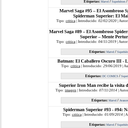
Etiquetas:
/
Marvel
Superhéroes
Marvel Saga #95 – El Asombroso S
Spiderman Superior: El Mal
Tipo:
critica
| Introducido:
02/02/2020
| Autor
Marvel Saga #89 – El Asombroso Spide
Superior – Mente Pertu
Tipo:
critica
| Introducido:
04/11/2019
| Autor
Etiquetas:
/
Marvel
Superhér
Batman: El Caballero Oscuro III - 
Tipo:
critica
| Introducido:
29/06/2019
| Au
Etiquetas:
/
DC COMICS
Super
Superior Iron Man recibe la visita 
Tipo:
imagen
| Introducido:
07/11/2014
| Auto
Etiquetas:
/
Marvel
Avance
Spiderman Superior #93 - #94: 
Tipo:
critica
| Introducido:
01/09/2014
| A
Etiquetas:
/
Marvel
Superhér