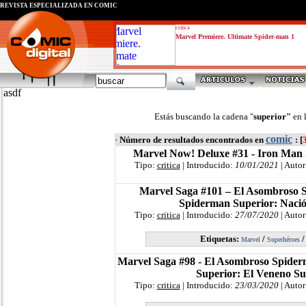
REVISTA ESPECIALIZADA EN CÓMIC
critica
Marvel Premiere. Ultimate Spider-man 1
asdf
Estás buscando la cadena "
superior"
en 
comic
·
Número de resultados encontrados en
: [
Marvel Now! Deluxe #31 - Iron Man 
Tipo:
critica
| Introducido:
10/01/2021
| Autor
Marvel Saga #101 – El Asombroso 
Spiderman Superior: Naci
Tipo:
critica
| Introducido:
27/07/2020
| Autor
Etiquetas:
/
Marvel
Superhéroes
Marvel Saga #98 - El Asombroso Spider
Superior: El Veneno Su
Tipo:
critica
| Introducido:
23/03/2020
| Autor