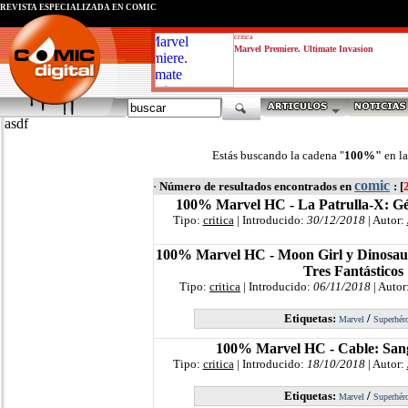
REVISTA ESPECIALIZADA EN CÓMIC
critica
Marvel Premiere. Ultimate Invasion
asdf
Estás buscando la cadena "
100%"
en l
comic
·
Número de resultados encontrados en
: [
100% Marvel HC - La Patrulla-X: Gé
Tipo:
critica
| Introducido:
30/12/2018
| Autor:
100% Marvel HC - Moon Girl y Dinosaur
Tres Fantásticos
Tipo:
critica
| Introducido:
06/11/2018
| Autor
Etiquetas:
/
Marvel
Superhér
100% Marvel HC - Cable: Sang
Tipo:
critica
| Introducido:
18/10/2018
| Autor:
Etiquetas:
/
Marvel
Superhér