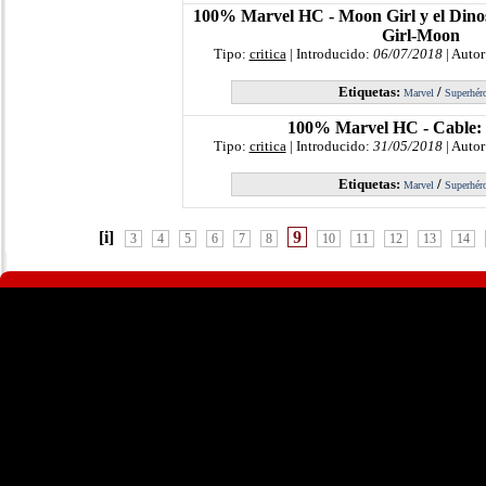
100% Marvel HC - Moon Girl y el Dinos
Girl-Moon
Tipo:
critica
| Introducido:
06/07/2018
| Autor
Etiquetas:
/
Marvel
Superhér
100% Marvel HC - Cable:
Tipo:
critica
| Introducido:
31/05/2018
| Autor
Etiquetas:
/
Marvel
Superhér
[i]
9
3
4
5
6
7
8
10
11
12
13
14