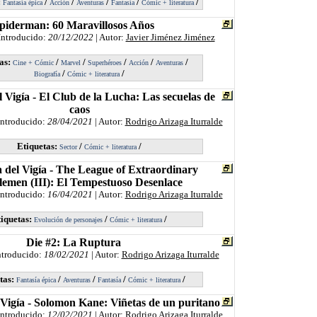
:
/
/
/
/
/
Fantasía épica
Acción
Aventuras
Fantasía
Cómic + literatura
piderman: 60 Maravillosos Años
Introducido:
20/12/2022
| Autor:
Javier Jiménez Jiménez
as:
/
/
/
/
/
Cine + Cómic
Marvel
Superhéroes
Acción
Aventuras
/
/
Biografía
Cómic + literatura
 Vigía - El Club de la Lucha: Las secuelas de
caos
Introducido:
28/04/2021
| Autor:
Rodrigo Arizaga Iturralde
Etiquetas:
/
/
Sector
Cómic + literatura
 del Vigía - The League of Extraordinary
lemen (III): El Tempestuoso Desenlace
Introducido:
16/04/2021
| Autor:
Rodrigo Arizaga Iturralde
iquetas:
/
/
Evolución de personajes
Cómic + literatura
Die #2: La Ruptura
ntroducido:
18/02/2021
| Autor:
Rodrigo Arizaga Iturralde
tas:
/
/
/
/
Fantasía épica
Aventuras
Fantasía
Cómic + literatura
 Vigía - Solomon Kane: Viñetas de un puritano
Introducido:
12/02/2021
| Autor:
Rodrigo Arizaga Iturralde