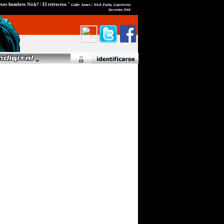
esos hombres Nick? / El retroceso."
Gabe Jones / Nick Furia, Guerreros
Secretos N#4