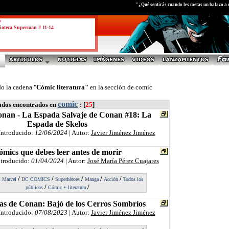
"¿Qué sentirás cuando les metas un balazo a 
a
ioteca Superman # 11-14
o la cadena "
Cómic literatura"
en la sección de comic
comic
ados encontrados en
: [
25
]
onan - La Espada Salvaje de Conan #18: La
Espada de Skelos
Introducido:
12/06/2024
| Autor:
Javier Jiménez Jiménez
ómics que debes leer antes de morir
ntroducido:
01/04/2024
| Autor:
José María Pérez Cuajares
:
/
/
/
/
/
Marvel
DC COMICS
Superhéroes
Manga
Acción
Todos los
/
/
públicos
Cómic + literatura
as de Conan: Bajó de los Cerros Sombríos
Introducido:
07/08/2023
| Autor:
Javier Jiménez Jiménez