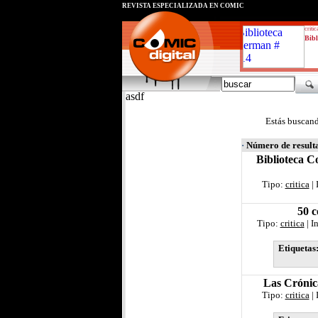
REVISTA ESPECIALIZADA EN CÓMIC
critic
Bibl
asdf
Estás buscand
·
Número de result
Biblioteca C
Tipo:
critica
| 
50 c
Tipo:
critica
| I
Etiquetas
Las Crónic
Tipo:
critica
| 