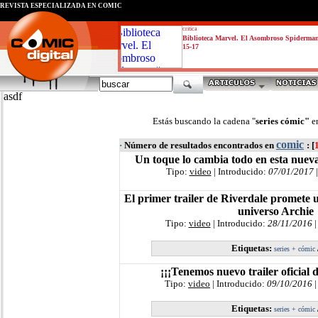
REVISTA ESPECIALIZADA EN CÓMIC
critica
Biblioteca Marvel. El Asombroso Spiderma
15-17
asdf
Estás buscando la cadena "
series cómic"
e
comic
·
Número de resultados encontrados en
: [
Un toque lo cambia todo en esta nue
Tipo:
video
| Introducido:
07/01/2017
|
El primer trailer de Riverdale promete 
universo Archie
Tipo:
video
| Introducido:
28/11/2016
|
Etiquetas:
series + cómic
¡¡¡Tenemos nuevo trailer oficial d
Tipo:
video
| Introducido:
09/10/2016
|
Etiquetas:
series + cómic