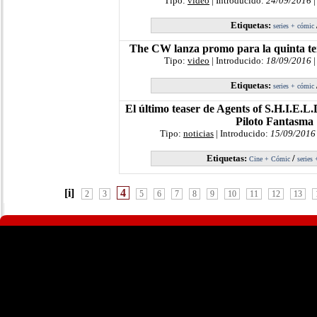
Tipo:
video
| Introducido:
24/09/2016
|
Etiquetas:
series + cómic
The CW lanza promo para la quinta 
Tipo:
video
| Introducido:
18/09/2016
|
Etiquetas:
series + cómic
El último teaser de Agents of S.H.I.E.L.D
Piloto Fantasma
Tipo:
noticias
| Introducido:
15/09/2016
Etiquetas:
/
Cine + Cómic
series
[i]
4
2
3
5
6
7
8
9
10
11
12
13