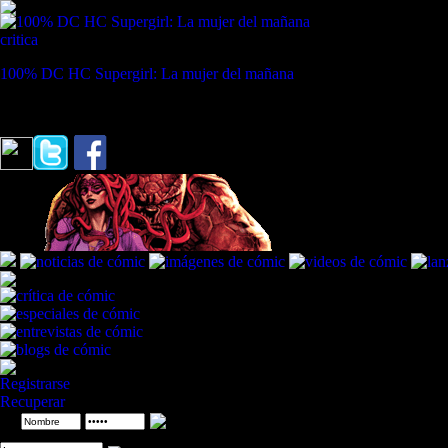
critica
100% DC HC Supergirl: La mujer del mañana
REVISTA ESPECIALIZADA EN CÓMIC
"Soy un enigma encerrado en un misterio"
Jessica Jones / Invasión Sec
Registrarse
Recuperar
ID