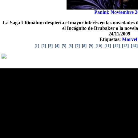
Panini: Noviembre 2
La Saga Ultimátum despierta el mayor interés en las novedades d
el Incógnito de Brubaker o la novel
24/11/2009
Etiquetas:
Marvel
[
1
]
[
2
]
[
3
]
[
4
]
[
5
]
[
6
]
[
7
]
[
8
]
[
9
]
[
10
]
[
11
]
[
12
]
[
13
]
[
14