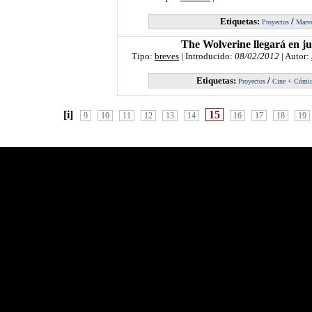
Etiquetas:
/
Proyectos
Marv
The Wolverine llegará en ju
Tipo:
breves
| Introducido:
08/02/2012
| Autor:
Etiquetas:
/
Proyectos
Cine + Cómi
[i]
15
9
10
11
12
13
14
16
17
18
19