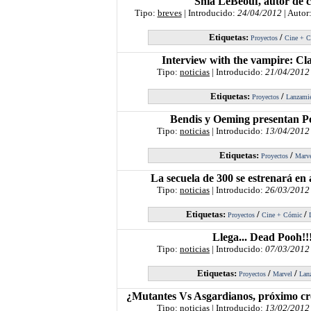
Shia LeBeouf, autor de 
Tipo:
breves
| Introducido:
24/04/2012
| Autor
Etiquetas:
/
Proyectos
Cine + 
Interview with the vampire: Cla
Tipo:
noticias
| Introducido:
21/04/2012
Etiquetas:
/
Proyectos
Lanzami
Bendis y Oeming presentan P
Tipo:
noticias
| Introducido:
13/04/2012
Etiquetas:
/
Proyectos
Marv
La secuela de 300 se estrenará en
Tipo:
noticias
| Introducido:
26/03/2012
Etiquetas:
/
/
Proyectos
Cine + Cómic
Llega... Dead Pooh!!!
Tipo:
noticias
| Introducido:
07/03/2012
Etiquetas:
/
/
Proyectos
Marvel
Lan
¿Mutantes Vs Asgardianos, próximo cr
Tipo:
noticias
| Introducido:
13/02/2012