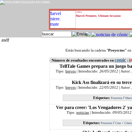
REVISTA ESPECIALIZADA EN CÓMIC
critica
Marvel Premiere. Ultimate Invasion
asdf
Estás buscando la cadena "
Proyectos"
en
comic
·
Número de resultados encontrados en
: [
TellTale Games prepara un juego b
Tipo:
breves
| Introducido:
26/05/2012
| Autor:
Kick Ass finalizará en su terc
Tipo:
breves
| Introducido:
22/05/2012
| Autor:
Etiquetas:
/
Proyectos
Marv
Ver para creer: 'Los Vengadores 2' ya 
Tipo:
noticias
| Introducido:
09/05/2012
Etiquetas:
/
Proyectos
Cine + Cómi