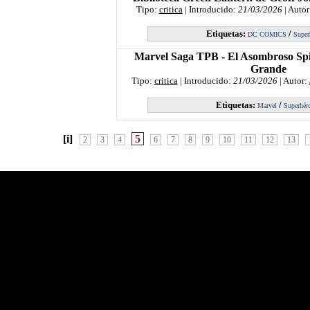
Tipo:
critica
| Introducido:
21/03/2026
| Autor
Etiquetas:
/
DC COMICS
Super
Marvel Saga TPB - El Asombroso Spi
Grande
Tipo:
critica
| Introducido:
21/03/2026
| Autor:
Etiquetas:
/
Marvel
Superhér
[i]
5
2
3
4
6
7
8
9
10
11
12
13