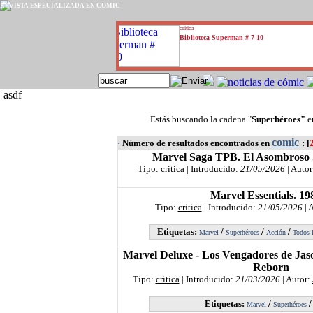
REVISTA ESPECIALIZADA EN CÓMIC
critica
Biblioteca Superman # 7-10
asdf
Estás buscando la cadena "
Superhéroes"
e
comic
·
Número de resultados encontrados en
: [
Marvel Saga TPB. El Asombroso
Tipo:
critica
| Introducido:
21/05/2026
| Autor
Marvel Essentials. 19
Tipo:
critica
| Introducido:
21/05/2026
| 
Etiquetas:
/
/
/
Marvel
Superhéroes
Acción
Todos 
Marvel Deluxe - Los Vengadores de Jas
Reborn
Tipo:
critica
| Introducido:
21/03/2026
| Autor:
Etiquetas:
/
Marvel
Superhéroes