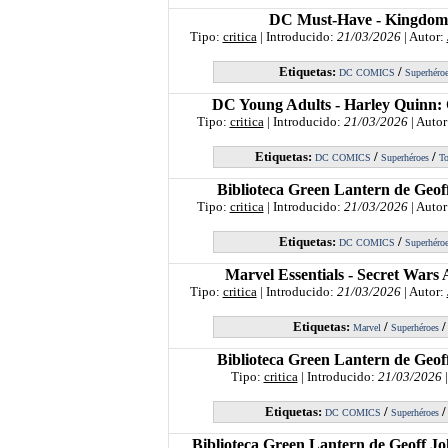
DC Must-Have - Kingdo
Tipo:
critica
| Introducido:
21/03/2026
| Autor:
Etiquetas:
/
DC COMICS
Superhéro
DC Young Adults - Harley Quinn: C
Tipo:
critica
| Introducido:
21/03/2026
| Autor
Etiquetas:
/
/
DC COMICS
Superhéroes
To
Biblioteca Green Lantern de Geoff
Tipo:
critica
| Introducido:
21/03/2026
| Autor
Etiquetas:
/
DC COMICS
Superhéro
Marvel Essentials - Secret Wars
Tipo:
critica
| Introducido:
21/03/2026
| Autor:
Etiquetas:
/
Marvel
Superhéroes
Biblioteca Green Lantern de Geoff
Tipo:
critica
| Introducido:
21/03/2026
|
Etiquetas:
/
DC COMICS
Superhéroes
Biblioteca Green Lantern de Geoff Jo