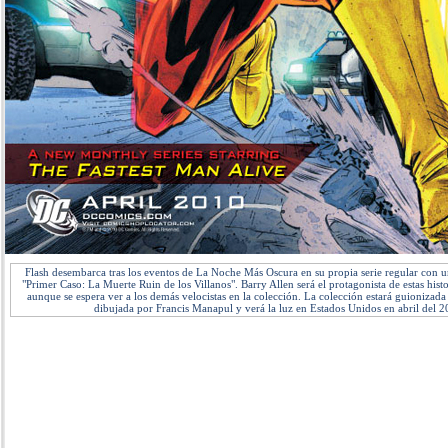
Flash desembarca tras los eventos de La Noche Más Oscura en su propia serie regular con 
"Primer Caso: La Muerte Ruin de los Villanos". Barry Allen será el protagonista de estas histo
aunque se espera ver a los demás velocistas en la colección. La colección estará guionizad
dibujada por Francis Manapul y verá la luz en Estados Unidos en abril del 2