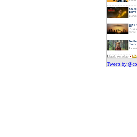
Shang-
nuevo 
Marvel
¡¡¡Ya 
'A lo 
ahora'
Netfli
Tooth
La ser
Listado completo
Tweets by @com