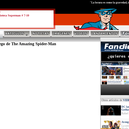
test
"La locura es como la gravedad, 
a
ioteca Superman # 7-10
uego de The Amazing Spider-Man
·Otros artículos de
VID
DC lan
Goth
Rafael
Avenge
La ser
Shade