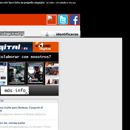
tan solo hace falta un pequeño empujón"
El Joker / El Caballero Oscuro
EO
za trailer para Batman: Gargoyle of
am
 Grampá nos muestra al Batman definitivo
rs Inc. estrena trailer
ie estará protagonizada por La Avispa y Victor