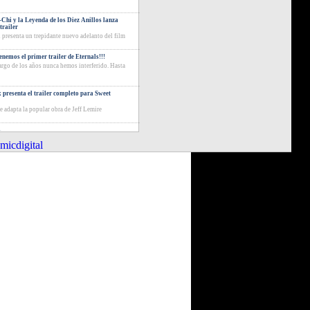
Chi y la Leyenda de los Diez Anillos lanza
trailer
 presenta un trepidante nuevo adelanto del film
tenemos el primer trailer de Eternals!!!
largo de los años nunca hemos interferido. Hasta
x presenta el trailer completo para Sweet
ie adapta la popular obra de Jeff Lemire
icdigital