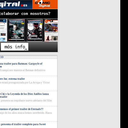
EO
za trailer para Batman: Gargoyle of
am
 Grampá nos muestra al Batman definitivo
rs Inc. estrena trailer
ie estará protagonizada por La Avispa y Victor
Chi y la Leyenda de los Diez Anillos lanza
trailer
 presenta un trepidante nuevo adelanto del film
tenemos el primer trailer de Eternals!!!
largo de los años nunca hemos interferido. Hasta
x presenta el trailer completo para Sweet