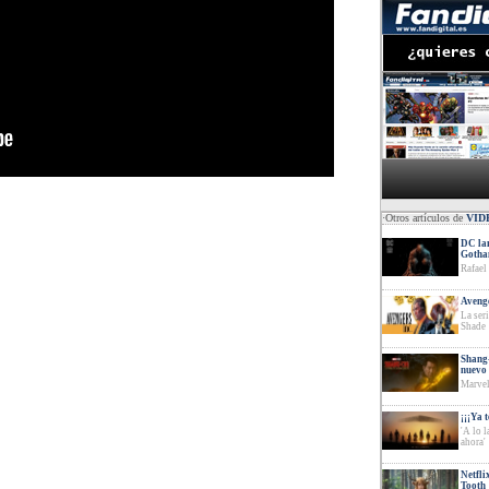
·Otros artículos de
VID
DC lan
Goth
Rafael
Avenge
La ser
Shade
Shang-
nuevo 
Marvel
¡¡¡Ya 
'A lo 
ahora'
Netfli
Tooth