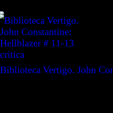
test
critica
Biblioteca Vertigo. John Con
REVISTA ESPECIALIZAD
"¿ Porqué buscar Inteligenci
estupidez auténtica?"
Tomorr