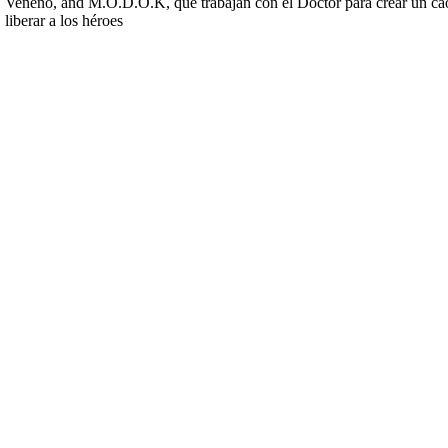
Veneno, and M.O.D.O.K, que trabajan con el Doctor para crear un caos
liberar a los héroes