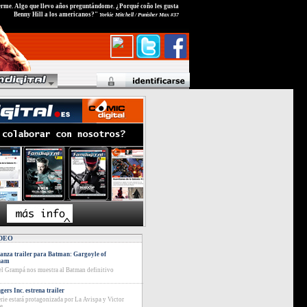
rme. Algo que llevo años preguntándome. ¿Porqué coño les gusta
Benny Hill a los americanos?"
Yorkie Mitchell / Punisher Max #37
DEO
anza trailer para Batman: Gargoyle of
ham
el Grampá nos muestra al Batman definitivo
gers Inc. estrena trailer
erie estará protagonizada por La Avispa y Victor
e