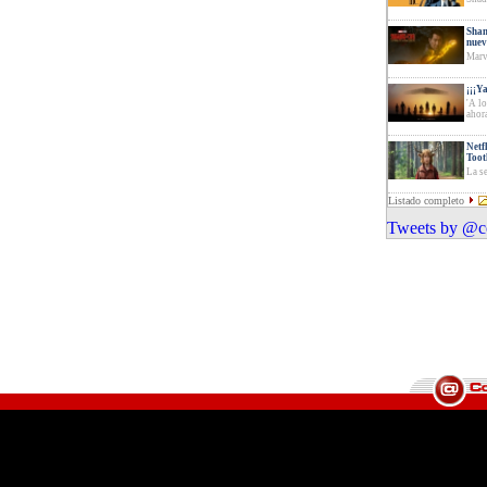
Shan
nuev
Marv
¡¡¡Y
'A l
ahor
Netf
Toot
La se
Listado completo
Tweets by @co