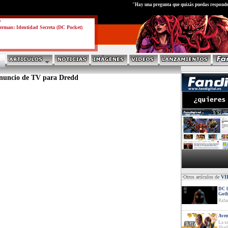
test
"Hay una pregunta que quizás puedas responde
a
rman: Identidad Secreta (DC Pocket)
uncio de TV para Dredd
·Otros artículos de
VI
DC l
Got
Rafa
Aven
La s
Shad