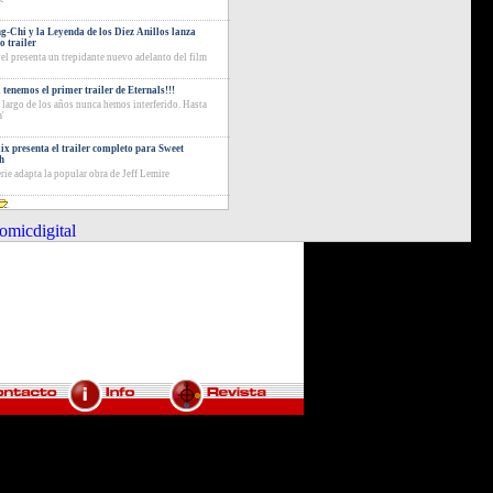
g-Chi y la Leyenda de los Diez Anillos lanza
o trailer
el presenta un trepidante nuevo adelanto del film
a tenemos el primer trailer de Eternals!!!
o largo de los años nunca hemos interferido. Hasta
a'
lix presenta el trailer completo para Sweet
h
rie adapta la popular obra de Jeff Lemire
micdigital