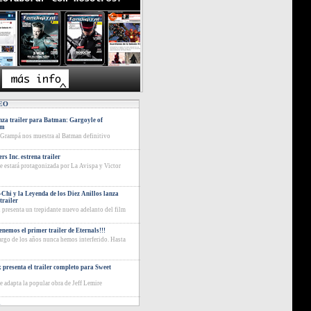
EO
za trailer para Batman: Gargoyle of
am
 Grampá nos muestra al Batman definitivo
rs Inc. estrena trailer
ie estará protagonizada por La Avispa y Victor
Chi y la Leyenda de los Diez Anillos lanza
trailer
 presenta un trepidante nuevo adelanto del film
tenemos el primer trailer de Eternals!!!
largo de los años nunca hemos interferido. Hasta
x presenta el trailer completo para Sweet
ie adapta la popular obra de Jeff Lemire