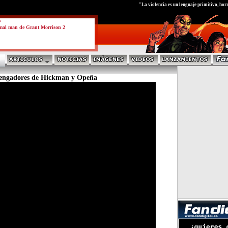
test
"La violencia es un lenguaje primitivo, horr
a
mal man de Grant Morrison 2
Vengadores de Hickman y Opeña