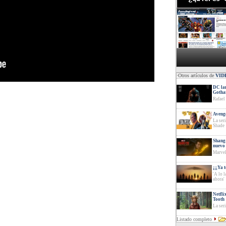
·Otros artículos de
VID
DC lan
Goth
Rafael
Avenge
La ser
Shade
Shang-
nuevo 
Marvel
¡¡¡Ya 
'A lo 
ahora'
Netfli
Tooth
La ser
Listado completo