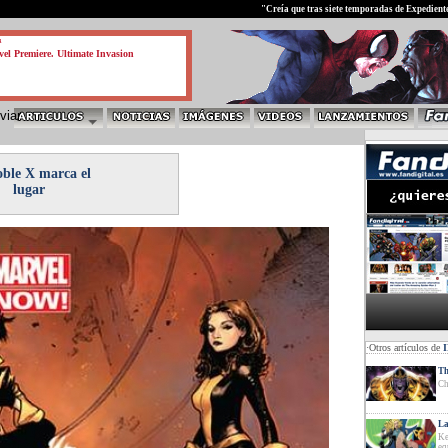
test
"Creía que tras siete temporadas de Expedient
a
el Premiere. Ultimate Invasion
ble X marca el
lugar
·Otros artículos de
Th
Ch
La
Ke
eq