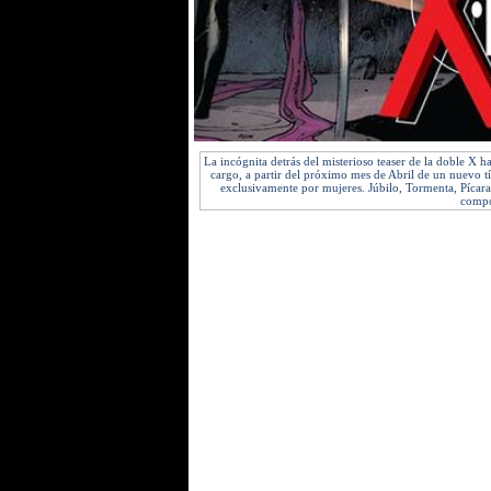
La incógnita detrás del misterioso teaser de la doble X 
cargo, a partir del próximo mes de Abril de un nuevo tí
exclusivamente por mujeres. Júbilo, Tormenta, Pícara
compo