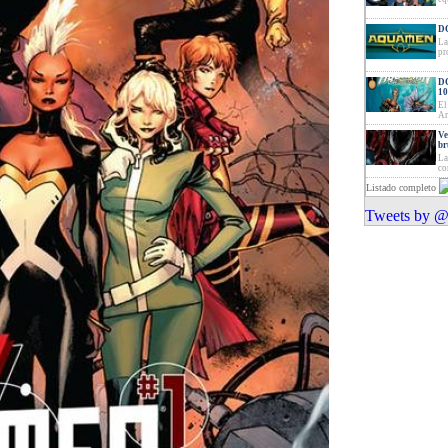
DC
La
pr
DC
10
El
Ar
Ve
br
La
co
Listado completo
Tweets by @