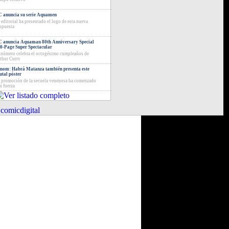
 anuncia su serie Aquamen
 editorial ha presentado el logo de esta nueva
opuesta
 anuncia Aquaman 80th Anniversary Special
0-Page Super Spectacular
 número celebra el octogésimo cumpleaños de
thur Curry
nom: Habrá Matanza también presenta este
utal póster
 promoción de la secuela venenosa ha comenzado
n fuerza
comicdigital