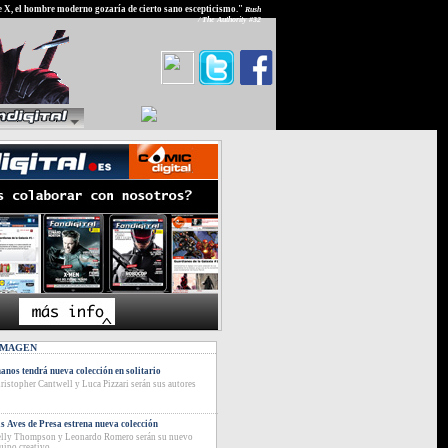
e X, el hombre moderno gozaría de cierto sano escepticismo."
Rush
/ The Authority #32
IMAGEN
anos tendrá nueva colección en solitario
ristopher Cantwell y Luca Pizzari serán sus autores
s Aves de Presa estrena nueva colección
lly Thompson y Leonardo Romero serán su nuevo
uipo creativo