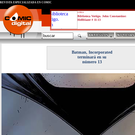
REVISTA ESPECIALIZADA EN CÓMIC
critica
Biblioteca Vertigo. John Constantine:
Hellblazer # 11-13
Batman, Incorporated
terminará en su
número 13