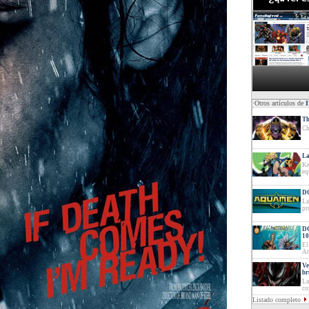
·Otros artículos de
Th
Ch
La
Ke
eq
DC
La
pr
DC
10
El
Ar
Ve
br
La
co
Listado completo