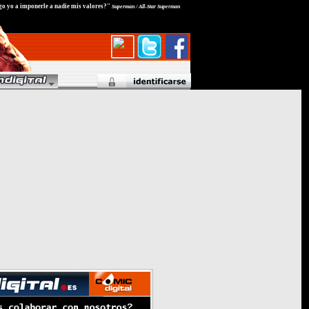
go yo a imponerle a nadie mis valores?"
Superman / All-Star Superman