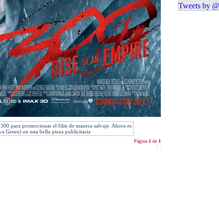
Tweets by @
e 300 para promocionar el film de manera salvaje. Ahora es
a Green) en esta bella pieza publicitaria
Página
1
de
1
1
|