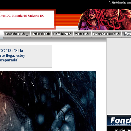
test
"¿Qué derecho ten
a
ivos DC. Historia del Universo DC
C '13: 'Si la
te llega, estoy
preparada'