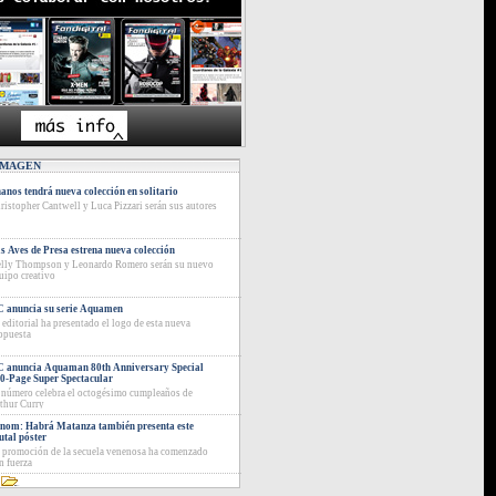
IMAGEN
anos tendrá nueva colección en solitario
ristopher Cantwell y Luca Pizzari serán sus autores
s Aves de Presa estrena nueva colección
lly Thompson y Leonardo Romero serán su nuevo
uipo creativo
 anuncia su serie Aquamen
 editorial ha presentado el logo de esta nueva
opuesta
 anuncia Aquaman 80th Anniversary Special
0-Page Super Spectacular
 número celebra el octogésimo cumpleaños de
thur Curry
nom: Habrá Matanza también presenta este
utal póster
 promoción de la secuela venenosa ha comenzado
n fuerza