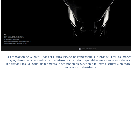
La promoción de X-Men: Días del Futuro Pasado ha comenzado a lo grande. Tras las imágen
ayer, ahora llega esta web que nos informará de todo lo que debemos saber acerca del tra
Industrias Trask aunque, de momento, poco podemos hacer en ella. Para disfrutarla en todo s
www.trask-industries.com