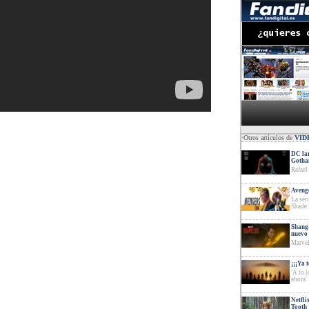
·Otros artículos de
VID
DC lan
Goth
Rafael
Avenge
La ser
Shade
Shang-
nuevo 
Marvel
¡¡¡Ya 
'A lo 
ahora'
Netfli
Tooth