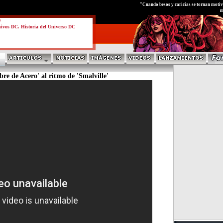
test
"Cuando besos y caricias se tornan motivo
m
a
ivos DC. Historia del Universo DC
e de Acero' al ritmo de 'Smalville'