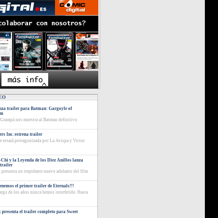
EO
za trailer para Batman: Gargoyle of
am
 Grampá nos muestra al Batman definitivo
rs Inc. estrena trailer
ie estará protagonizada por La Avispa y Victor
Chi y la Leyenda de los Diez Anillos lanza
trailer
 presenta un trepidante nuevo adelanto del film
tenemos el primer trailer de Eternals!!!
largo de los años nunca hemos interferido. Hasta
x presenta el trailer completo para Sweet