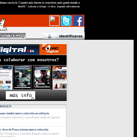
roblema con la fe. Cuanto más fuerte se convierte, más gente tiende a
morir."
Lobezno a Cíclope / X-Men: Segundo Advenimiento
IMAGEN
anos tendrá nueva colección en solitario
ristopher Cantwell y Luca Pizzari serán sus autores
s Aves de Presa estrena nueva colección
lly Thompson y Leonardo Romero serán su nuevo
uipo creativo