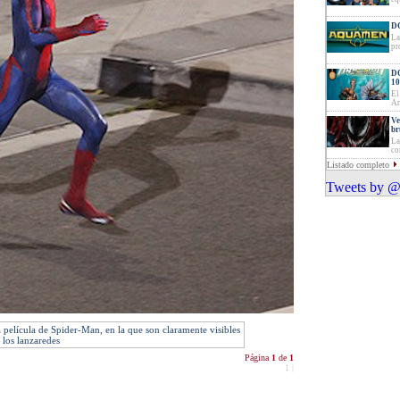
DC
La
pr
DC
10
El
Ar
Ve
br
La
co
Listado completo
Tweets by @
película de Spider-Man, en la que son claramente visibles
 los lanzaredes
Página
1
de
1
1
|