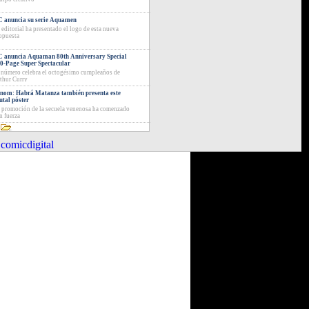
 anuncia su serie Aquamen
 editorial ha presentado el logo de esta nueva
opuesta
 anuncia Aquaman 80th Anniversary Special
0-Page Super Spectacular
 número celebra el octogésimo cumpleaños de
thur Curry
nom: Habrá Matanza también presenta este
utal póster
 promoción de la secuela venenosa ha comenzado
n fuerza
comicdigital