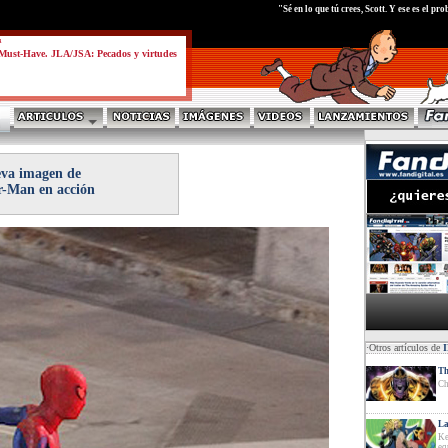
test
"Sé en lo que tú crees, Scott. Y ese es el p
a
Must-Have. JLA/JSA: Pecados y virtudes
va imagen de
r-Man en acción
·Otros artículos de
Th
Ch
La
Ke
eq