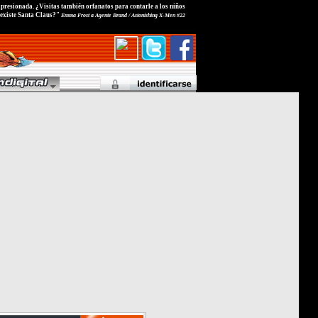
presionada. ¿Visitas también orfanatos para contarle a los niños
 existe Santa Claus?"
Emma Frost a Agente Brand / Astonishing X-Men #22