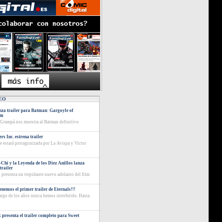
EO
za trailer para Batman: Gargoyle of
am
 Grampá nos muestra al Batman definitivo
rs Inc. estrena trailer
ie estará protagonizada por La Avispa y Victor
Chi y la Leyenda de los Diez Anillos lanza
trailer
 presenta un trepidante nuevo adelanto del film
tenemos el primer trailer de Eternals!!!
largo de los años nunca hemos interferido. Hasta
x presenta el trailer completo para Sweet