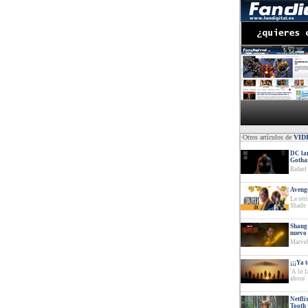
·Otros artículos de
VID
DC lan
Goth
Rafael
Avenge
La ser
Shade
Shang-
nuevo 
Marvel
¡¡¡Ya 
'A lo 
ahora'
Netfli
Tooth