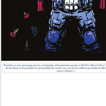
Punisher es otro personaje que ha conseguido relanzamiento gracias a All-New Marvel Now! P
de las Ideas no ha perdido la oportunidad de contar con una de las célebres portadas de Sko
nuevo número 1.