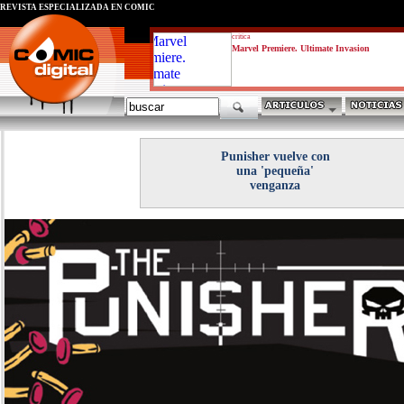
REVISTA ESPECIALIZADA EN CÓMIC
critica
Marvel Premiere. Ultimate Invasion
Punisher vuelve con
una 'pequeña'
venganza