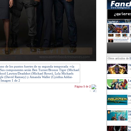
·Otros artículos de
Th
uno de los puntos fuertes de su segunda temporada -vía
Ch
 Sus componentes serán Ben Turner/Bronze Tiger (Michael
Floyd Lawton/Deadshot (Michael Rowe), Lyla Michaels
ggle (David Ramsey) y Amanda Waller (Cynthia Addai-
 Imagen 1 de 2
La
Ke
Página
1
de
2
eq
1
|
2
|
DC
La
pr
DC
10
El
Ar
Ve
br