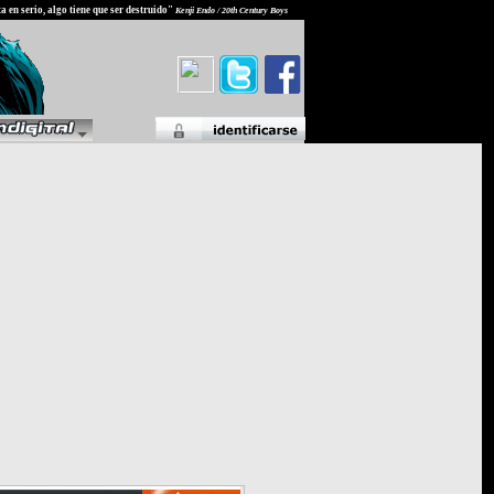
 en serio, algo tiene que ser destruido"
Kenji Endo / 20th Century Boys