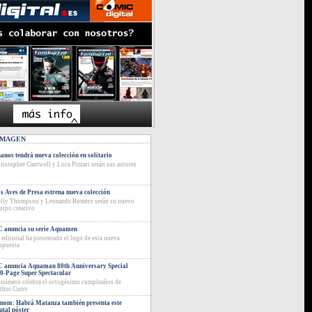
IMAGEN
anos tendrá nueva colección en solitario
ristopher Cantwell y Luca Pizzari serán sus autores
s Aves de Presa estrena nueva colección
lly Thompson y Leonardo Romero serán su nuevo
uipo creativo
 anuncia su serie Aquamen
 editorial ha presentado el logo de esta nueva
opuesta
 anuncia Aquaman 80th Anniversary Special
0-Page Super Spectacular
 número celebra el octogésimo cumpleaños de
thur Curry
nom: Habrá Matanza también presenta este
utal póster