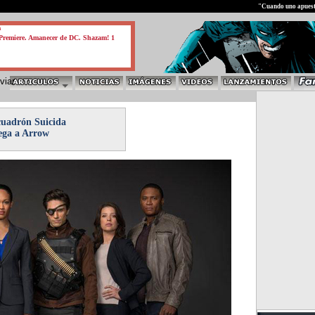
test
"Cuando uno apuesta
a
Premiere. Amanecer de DC. Shazam! 1
cuadrón Suicida
lega a Arrow