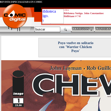
REVISTA ESPECIALIZADA EN CÓMIC
critica
Biblioteca Vertigo. John Constantine:
Hellblazer # 7-8
Poyo vuelve en solitario
con 'Warrior Chicken
Poyo'