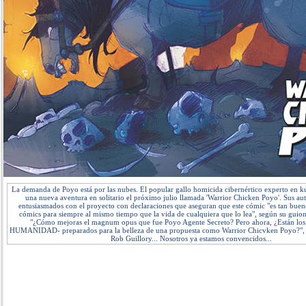
La demanda de Poyo está por las nubes. El popular gallo homicida cibernértico experto en k
una nueva aventura en solitario el próximo julio llamada 'Warrior Chicken Poyo'. Sus au
entusiasmados con el proyecto con declaraciones que aseguran que este cómic "es tan buen
cómics para siempre al mismo tiempo que la vida de cualquiera que lo lea", según su guio
"¿Cómo mejoras el magnum opus que fue Poyo Agente Secreto? Pero ahora, ¿Están los 
HUMANIDAD- preparados para la belleza de una propuesta como Warrior Chicvken Poyo?", c
Rob Guillory... Nosotros ya estamos convencidos...