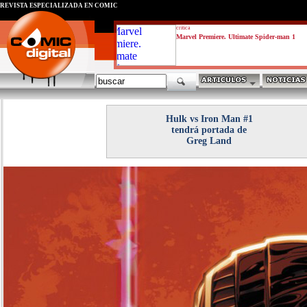
REVISTA ESPECIALIZADA EN CÓMIC
critica
Marvel Premiere. Ultimate Spider-man 1
Hulk vs Iron Man #1
tendrá portada de
Greg Land