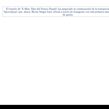
El triunfo de 'X-Men: Días del Futuro Pasado' ha asegurado la continuación de la franquici
'Apocalypse' que, ahora, Bryan Singer hace oficial a través de Instagram con esta primera ima
de guión.