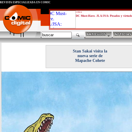
REVISTA ESPECIALIZADA EN CÓMIC
critica
DC Must-Have. JLA/JSA: Pecados y virtud
Stan Sakai visita la
nueva serie de
Mapache Cohete