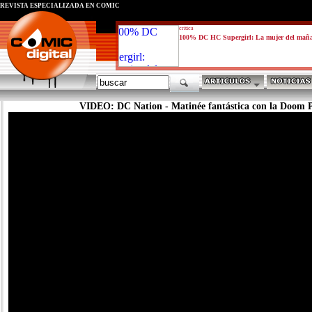
REVISTA ESPECIALIZADA EN CÓMIC
critica
100% DC HC Supergirl: La mujer del mañ
VIDEO: DC Nation - Matinée fantástica con la Doom P