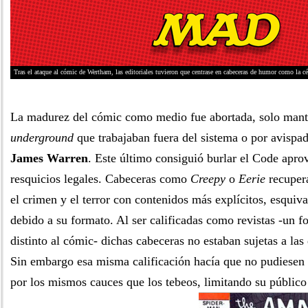
Tras el ataque al cómic de Wertham, las editoriales tuvieron que centrase en cabeceras de humor como la 
La madurez del cómic como medio fue abortada, solo mant
underground
que trabajaban fuera del sistema o por avispa
James Warren
. Este último consiguió burlar el Code apro
resquicios legales. Cabeceras como
Creepy
o
Eerie
recuper
el crimen y el terror con contenidos más explícitos, esquiv
debido a su formato. Al ser calificadas como revistas -un fo
distinto al cómic- dichas cabeceras no estaban sujetas a las
Sin embargo esa misma calificación hacía que no pudiesen 
por los mismos cauces que los tebeos, limitando su público