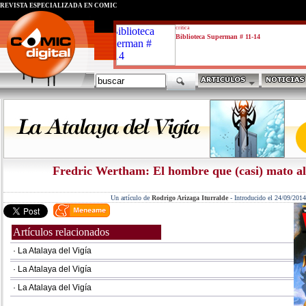
REVISTA ESPECIALIZADA EN CÓMIC
critica
Biblioteca Superman # 11-14
Fredric Wertham: El hombre que (casi) mato al 
Un artículo de
Rodrigo Arizaga Iturralde
-
Introducido el 24/09/2014
Artículos relacionados
· La Atalaya del Vigía
· La Atalaya del Vigía
· La Atalaya del Vigía