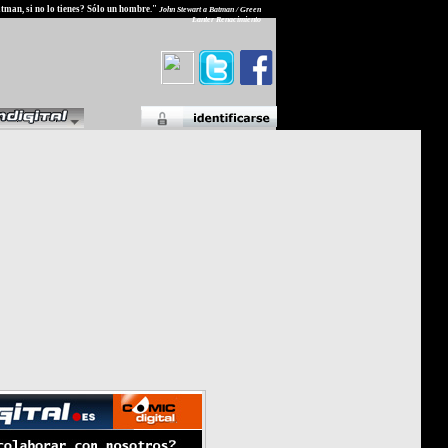
atman, si no lo tienes? Sólo un hombre."
John Stewart a Batman / Green
Lanter Renacimiento