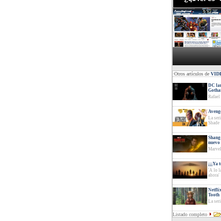
·Otros artículos de
VID
DC lan
Goth
Rafael
Avenge
La ser
Shade
Shang-
nuevo 
Marvel
¡¡¡Ya 
'A lo 
ahora'
Netfli
Tooth
La ser
Listado completo