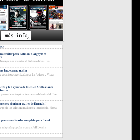
EO
za trailer para Batman: Gargoyle of
am
 Grampá nos muestra al Batman definitivo
rs Inc. estrena trailer
ie estará protagonizada por La Avispa y Victor
Chi y la Leyenda de los Diez Anillos lanza
trailer
 presenta un trepidante nuevo adelanto del film
tenemos el primer trailer de Eternals!!!
largo de los años nunca hemos interferido. Hasta
x presenta el trailer completo para Sweet
ie adapta la popular obra de Jeff Lemire