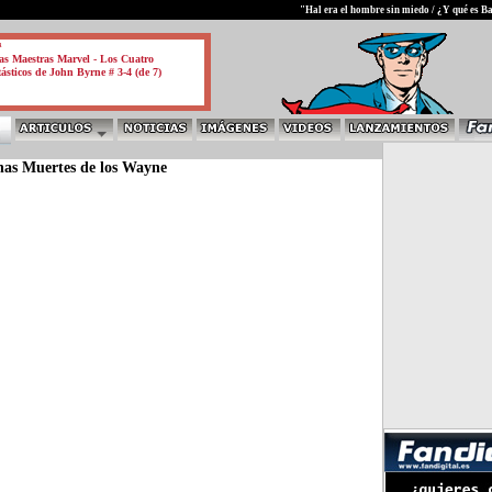
test
"Hal era el hombre sin miedo / ¿Y qué es B
a
s Maestras Marvel - Los Cuatro
ásticos de John Byrne # 3-4 (de 7)
as Muertes de los Wayne