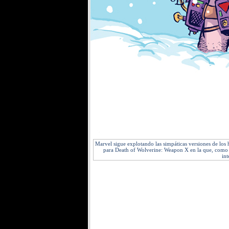
Marvel sigue explotando las simpáticas versiones de los 
para Death of Wolverine: Weapon X en la que, como b
int