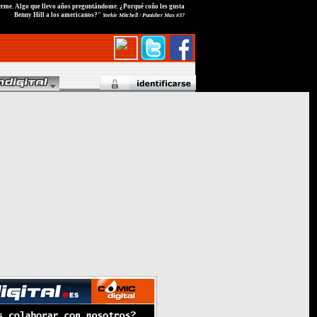
rme. Algo que llevo años preguntándome. ¿Porqué coño les gusta
Benny Hill a los americanos?"
Yorkie Mitchell / Punisher Max #37