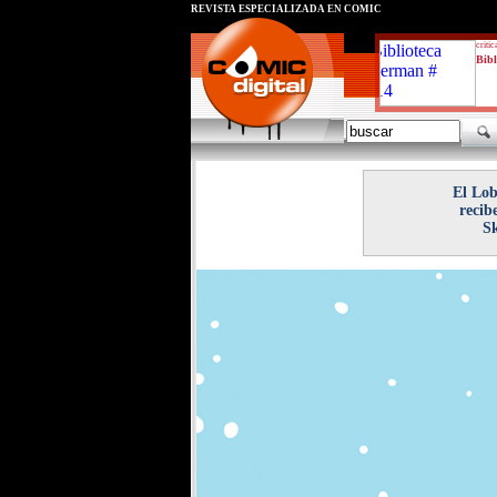
REVISTA ESPECIALIZADA EN CÓMIC
critic
Bibl
El Lo
recib
Sk