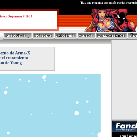
test
"Hay una pregunta que quizás puedas responde
a
ioteca Superman # 11-14
bezno de Arma-X
e el tratamiento
ottie Young