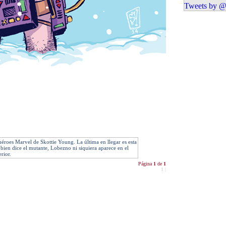
Tweets by @
héroes Marvel de Skottie Young. La última en llegar es esta
ien dice el mutante, Lobezno ni siquiera aparece en el
erior.
Página
1
de
1
1
|