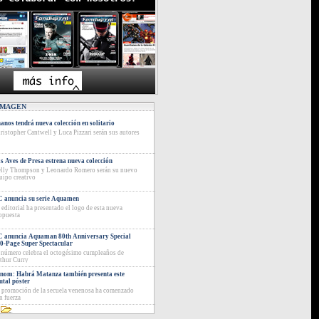
IMAGEN
anos tendrá nueva colección en solitario
ristopher Cantwell y Luca Pizzari serán sus autores
s Aves de Presa estrena nueva colección
lly Thompson y Leonardo Romero serán su nuevo
uipo creativo
 anuncia su serie Aquamen
 editorial ha presentado el logo de esta nueva
opuesta
 anuncia Aquaman 80th Anniversary Special
0-Page Super Spectacular
 número celebra el octogésimo cumpleaños de
thur Curry
nom: Habrá Matanza también presenta este
utal póster
 promoción de la secuela venenosa ha comenzado
n fuerza