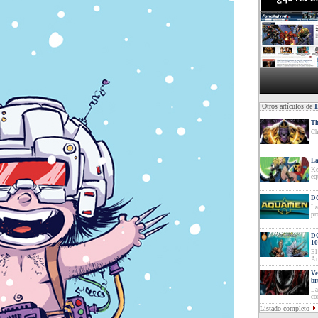
·Otros artículos de
Th
Ch
La
Ke
eq
DC
La
pr
DC
10
El
Ar
Ve
br
La
co
Listado completo