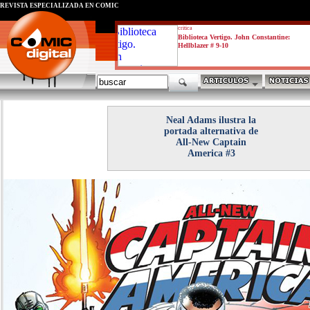
REVISTA ESPECIALIZADA EN CÓMIC
critica
Biblioteca Vertigo. John Constantine:
Hellblazer # 9-10
Neal Adams ilustra la
portada alternativa de
All-New Captain
America #3