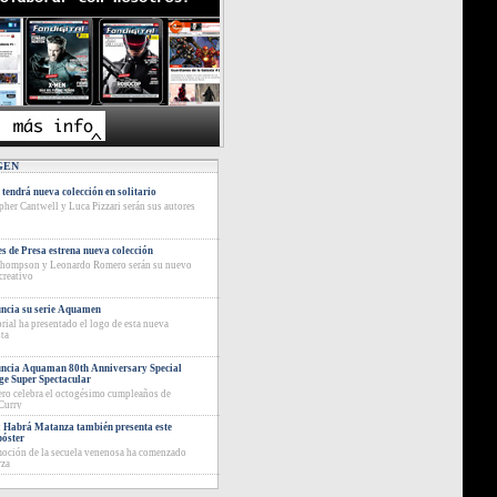
GEN
tendrá nueva colección en solitario
pher Cantwell y Luca Pizzari serán sus autores
s de Presa estrena nueva colección
Thompson y Leonardo Romero serán su nuevo
creativo
ncia su serie Aquamen
orial ha presentado el logo de esta nueva
ta
ncia Aquaman 80th Anniversary Special
ge Super Spectacular
ro celebra el octogésimo cumpleaños de
Curry
 Habrá Matanza también presenta este
póster
oción de la secuela venenosa ha comenzado
rza