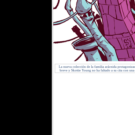
La nueva colección de la familia arácnida protagoniz
breve y Skottie Young no ha faltado a su cita con una