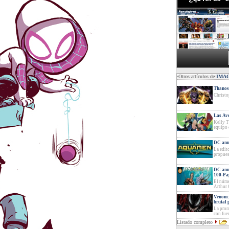
·Otros artículos de
IMA
Thanos 
Christo
Las Ave
Kelly 
equipo 
DC anu
La edit
propues
DC anu
100-Pa
El núme
Arthur 
Venom:
brutal 
La prom
con fue
Listado completo