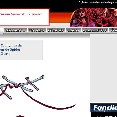
test
"¿Tú te crees toda esa mierda que 
a
Premiere. Amanecer de DC. Shazam! 1
 Young nos da
ión de Spider-
Gwen