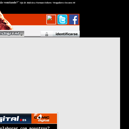
estás vomitando?"
Ojo de Halcón a Norman Osborn / Vengadores Oscuros #8