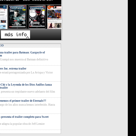
EO
za trailer para Batman: Gargoyle of
am
 Grampá nos muestra al Batman definitivo
rs Inc. estrena trailer
ie estará protagonizada por La Avispa y Victor
Chi y la Leyenda de los Diez Anillos lanza
trailer
 presenta un trepidante nuevo adelanto del film
tenemos el primer trailer de Eternals!!!
largo de los años nunca hemos interferido. Hasta
x presenta el trailer completo para Sweet
ie adapta la popular obra de Jeff Lemire