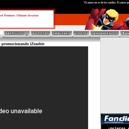
test
"El amor no es de los sueños. El amor pe
a
el Premiere. Ultimate Invasion
 promocionando iZombie