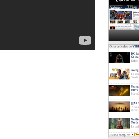
·Otros artículos de
VID
DC lan
Goth
Rafael
Avenge
La ser
Shade
Shang-
nuevo 
Marvel
¡¡¡Ya 
'A lo 
ahora'
Netfli
Tooth
La ser
Listado completo