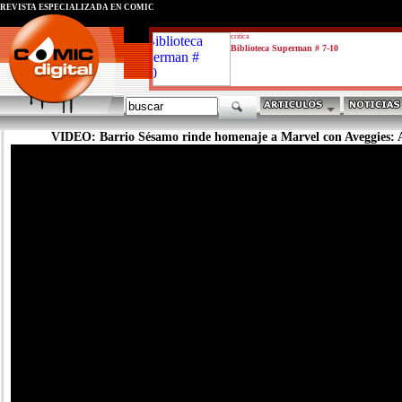
REVISTA ESPECIALIZADA EN CÓMIC
critica
Biblioteca Superman # 7-10
VIDEO: Barrio Sésamo rinde homenaje a Marvel con Aveggies: 