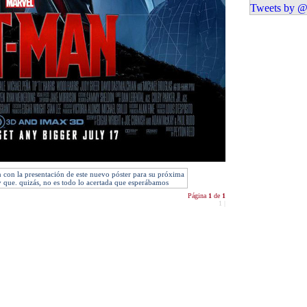
Tweets by @
 con la presentación de este nuevo póster para su próxima
 que. quizás, no es todo lo acertada que esperábamos
Página
1
de
1
1
|