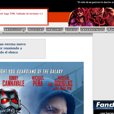
test
"El cielo de un guerrero lo dan los ac
a
el Saga TPB. Soldado de invierno 1-2
n estrena nuevo
er reuniendo a
do el elenco