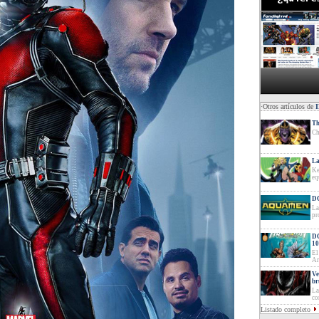
·Otros artículos de
Th
Ch
La
Ke
eq
DC
La
pr
DC
10
El
Ar
Ve
br
La
co
Listado completo