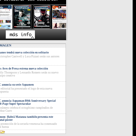
IMAGEN
anos tendrá nueva colección en solitario
ristopher Cantwell y Luca Pizzari serán sus autores
s Aves de Presa estrena nueva colección
lly Thompson y Leonardo Romero serán su nuevo
uipo creativo
 anuncia su serie Aquamen
 editorial ha presentado el logo de esta nueva
opuesta
 anuncia Aquaman 80th Anniversary Special
0-Page Super Spectacular
 número celebra el octogésimo cumpleaños de
thur Curry
nom: Habrá Matanza también presenta este
utal póster
 promoción de la secuela venenosa ha comenzado
n fuerza