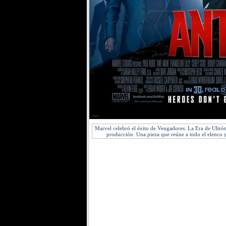
Marvel celebró el éxito de Vengadores: La Era de Ultrón
producción. Una pieza que reúne a todo el elenco y