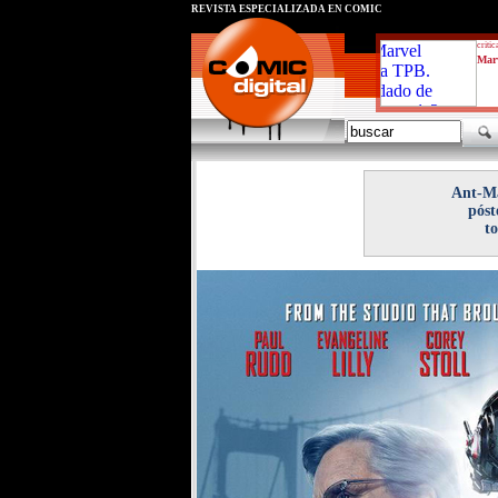
REVISTA ESPECIALIZADA EN CÓMIC
critic
Marv
Ant-Ma
póst
to