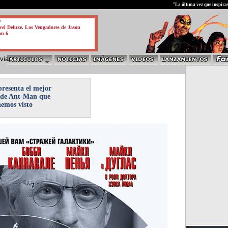
test
"La última vez que inspira
a
el Deluxe. Los Vengadores de Jason
on 6
presenta el mejor
 de Ant-Man que
hemos visto