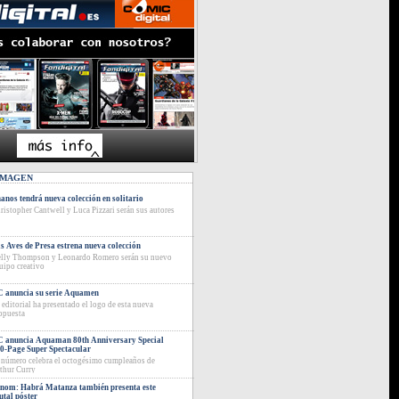
IMAGEN
anos tendrá nueva colección en solitario
ristopher Cantwell y Luca Pizzari serán sus autores
s Aves de Presa estrena nueva colección
lly Thompson y Leonardo Romero serán su nuevo
uipo creativo
 anuncia su serie Aquamen
 editorial ha presentado el logo de esta nueva
opuesta
 anuncia Aquaman 80th Anniversary Special
0-Page Super Spectacular
 número celebra el octogésimo cumpleaños de
thur Curry
nom: Habrá Matanza también presenta este
utal póster