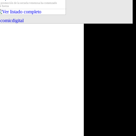
 promoción de la secuela venenosa ha comenzado
n fuerza
comicdigital