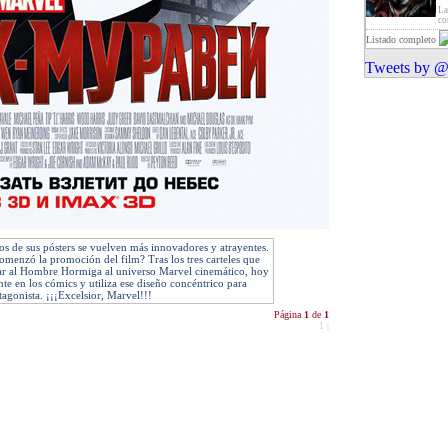
La
co
Listado completo
Tweets by @
os de sus pósters se vuelven más innovadores y atrayentes.
omenzó la promoción del film? Tras los tres carteles que
lar al Hombre Hormiga al universo Marvel cinemático, hoy
nte en los cómics y utiliza ese diseño concéntrico para
tagonista. ¡¡¡Excelsior, Marvel!!!
Página
1
de
1
1
|