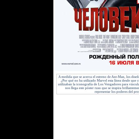
A medida que se acerca el estreno de Ant-Man, los diseñ
¿Por qué no ha utilizado Marvel esta línea desde que c
utilizaban la iconografía de Los Vengadores para vincu
nos llega este póster ruso que se inspira brillanteme
representar los poderes del pro