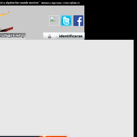
ste a alguien fue cuando moriste."
Batman a Superman / Crisis Infinita #1