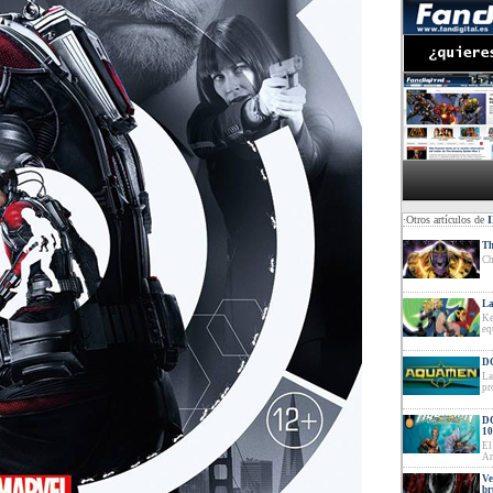
·Otros artículos de
Th
Ch
La
Ke
eq
DC
La
pr
DC
10
El
Ar
Ve
br