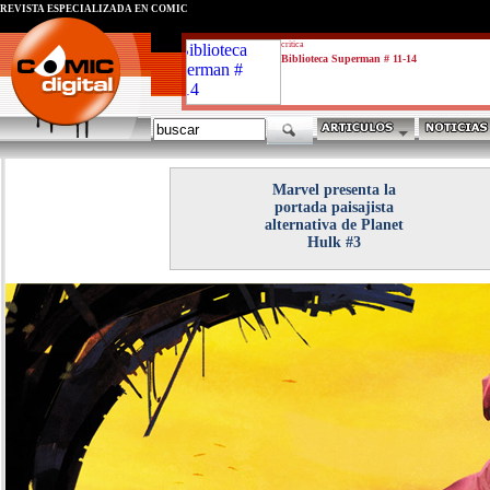
REVISTA ESPECIALIZADA EN CÓMIC
critica
Biblioteca Superman # 11-14
Marvel presenta la
portada paisajista
alternativa de Planet
Hulk #3