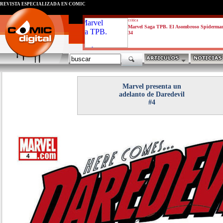
REVISTA ESPECIALIZADA EN CÓMIC
critica
Marvel Saga TPB. El Asombroso Spiderma
34
Marvel presenta un
adelanto de Daredevil
#4