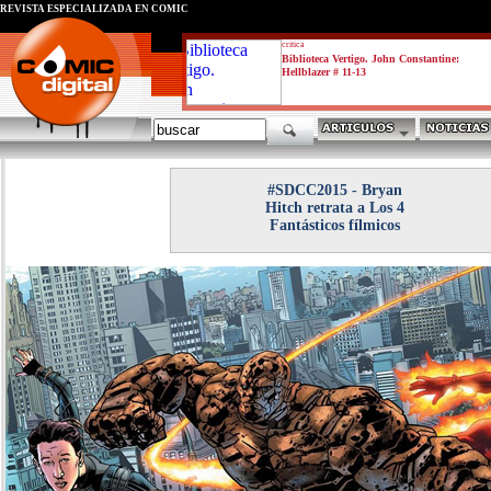
REVISTA ESPECIALIZADA EN CÓMIC
critica
Biblioteca Vertigo. John Constantine:
Hellblazer # 11-13
#SDCC2015 - Bryan
Hitch retrata a Los 4
Fantásticos fílmicos